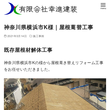
コ
ン
テ
ン
神奈川県横浜市K様｜屋根葺替工事
ツ
へ
2021年3月14日
施工事例
移
既存屋根材解体工事
動
神奈川県横浜市Kの様から屋根葺き替えリフォーム工事
をお任せいただきました。