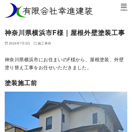
コ
ン
テ
ン
神奈川県横浜市F様｜屋根外壁塗装工事
ツ
へ
2024年7月3日
施工事例
移
動
神奈川県横浜市にお住まいのF様から、屋根塗装、外壁
塗り替え工事をお任せいただきました。
塗装施工前