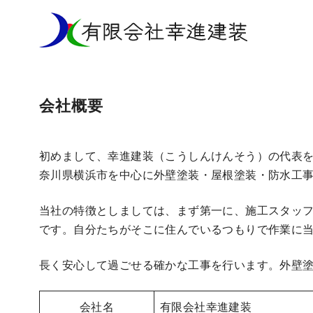
コ
ン
テ
ン
ツ
会社概要
へ
移
動
初めまして、幸進建装（こうしんけんそう）の代表
奈川県横浜市を中心に外壁塗装・屋根塗装・防水工
当社の特徴としましては、まず第一に、施工スタッ
です。自分たちがそこに住んでいるつもりで作業に
長く安心して過ごせる確かな工事を行います。外壁
会社名
有限会社幸進建装