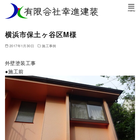
コ
ン
テ
ン
横浜市保土ヶ谷区M様
ツ
へ
2017年1月30日
施工事例
移
動
外壁塗装工事
●施工前