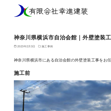
コ
ン
テ
ン
ツ
神奈川県横浜市自治会館｜外壁塗装
へ
移
2023年2月3日
施工事例
動
神奈川県横浜市にある自治会館の外壁塗装工事をお
施工前