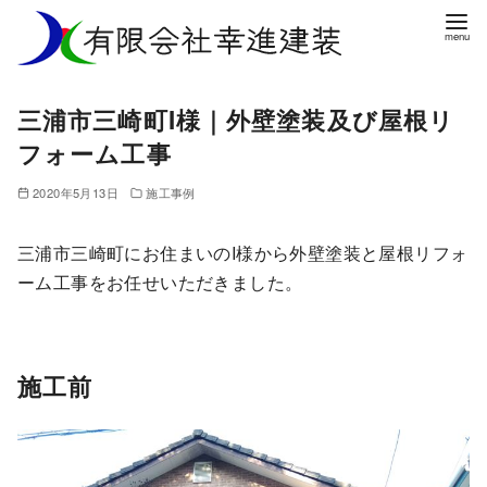
コ
ン
テ
ン
三浦市三崎町I様｜外壁塗装及び屋根リ
ツ
フォーム工事
へ
移
2020年5月13日
施工事例
動
三浦市三崎町にお住まいのI様から外壁塗装と屋根リフォ
ーム工事をお任せいただきました。
施工前