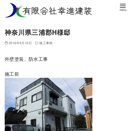
コ
ン
テ
ン
神奈川県三浦郡H様邸
ツ
へ
2016年5月12日
施工事例
移
動
外壁塗装、防水工事
施工前