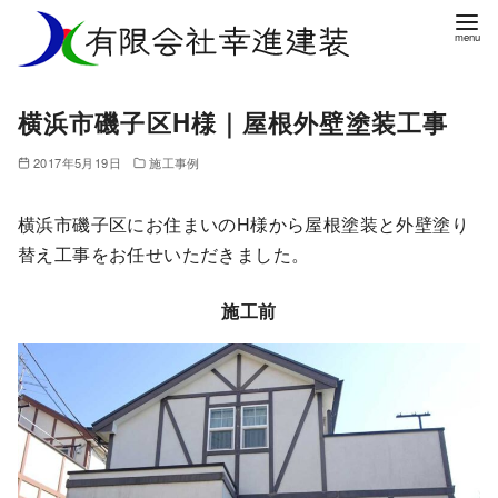
コ
ン
テ
ン
横浜市磯子区H様｜屋根外壁塗装工事
ツ
へ
2017年5月19日
施工事例
移
動
横浜市磯子区にお住まいのH様から屋根塗装と外壁塗り
替え工事をお任せいただきました。
施工前