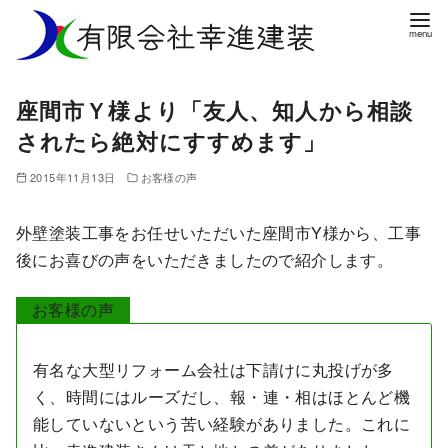
コ
ン
テ
ン
座間市Ｙ様より「友人、知人から相談
ツ
されたら絶対にすすめます」
へ
移
2015年11月13日
お客様の声
動
外壁塗装工事をお任せいただいた座間市Y様から、工事
後にお喜びの声をいただきましたので紹介します。
お客様の声
有名な大型リフォーム会社は下請けに丸投げが多
く、時間にはルーズだし、報・連・相はほとんど機
能していないという苦い経験がありました。これに