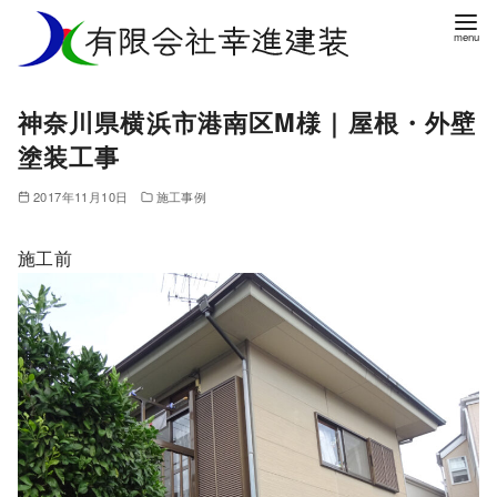
コ
ン
テ
ン
神奈川県横浜市港南区M様｜屋根・外壁
ツ
塗装工事
へ
移
2017年11月10日
施工事例
動
施工前