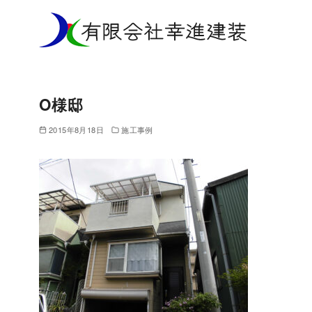
コ
ン
テ
ン
ツ
O様邸
へ
移
2015年8月18日
施工事例
動